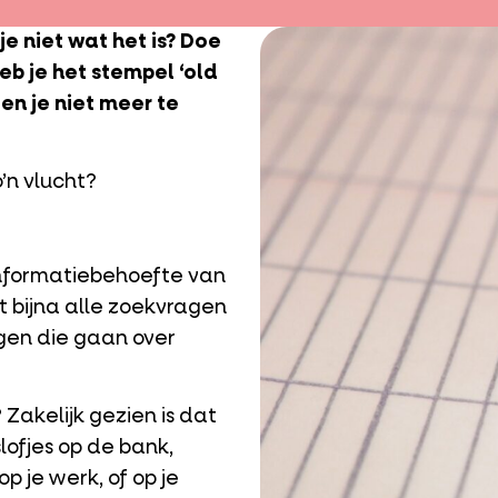
e niet wat het is? Doe
eb je het stempel ‘old
en je niet meer te
’n vlucht?
nformatiebehoefte van
t bijna alle zoekvragen
gen die gaan over
? Zakelijk gezien is dat
slofjes op de bank,
p je werk, of op je