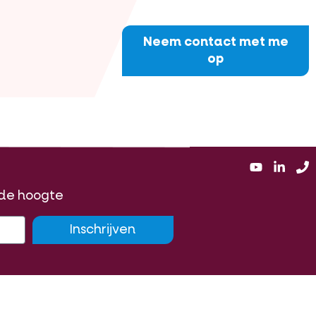
Neem contact met me
op
p de hoogte
Inschrijven