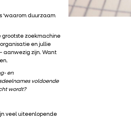
als ‘waarom duurzaam
e grootste zoekmachine
 organisatie en jullie
– aanwezig zijn. Want
en.
ng- en
rsdeelnames voldoende
cht wordt?
jn veel uiteenlopende