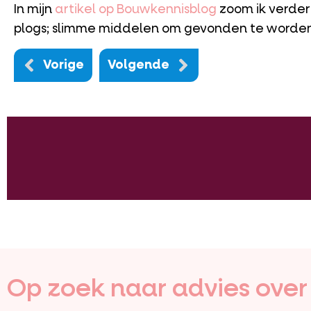
In mijn
artikel op Bouwkennisblog
zoom ik verder 
plogs; slimme middelen om gevonden te worden
Vorige
Volgende
Op zoek naar advies over j