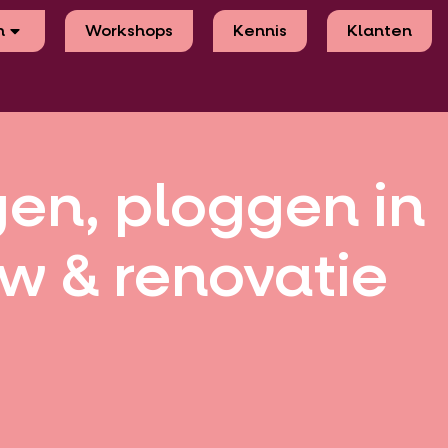
n
Workshops
Kennis
Klanten
en, ploggen in
 & renovatie