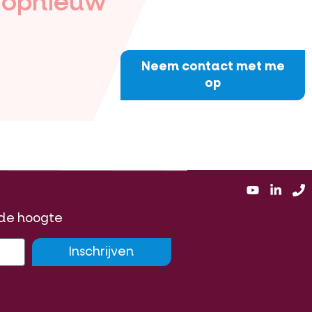
g opnieuw
Neem contact met me
op
p de hoogte
Inschrijven