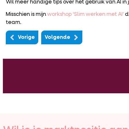
Wil meer handige tips over het gebruik van AI in
Misschien is mijn
workshop ‘Slim werken met AI’
d
team.
Vorige
Volgende