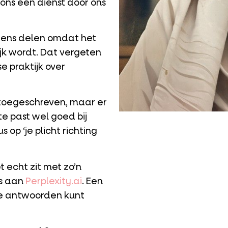
 ons een dienst door ons
 eens delen omdat het
ijk wordt. Dat vergeten
e praktijk over
oegeschreven, maar er
te past wel goed bij
 op ‘je plicht richting
t echt zit met zo’n
ns aan
Perplexity.ai
. Een
j de antwoorden kunt