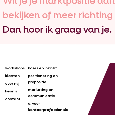
Wil je je marktpositie aa
bekijken of meer richting
Dan hoor ik graag van je.
workshops
koers en inzicht
klanten
positionering en
propositie
over mij
marketing en
kennis
communicatie
contact
ai voor
kantoorprofessionals