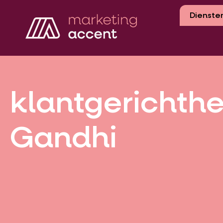
Dienste
klantgerichth
Gandhi