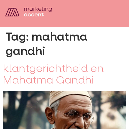
Tag:
mahatma
gandhi
klantgerichtheid en
Mahatma Gandhi