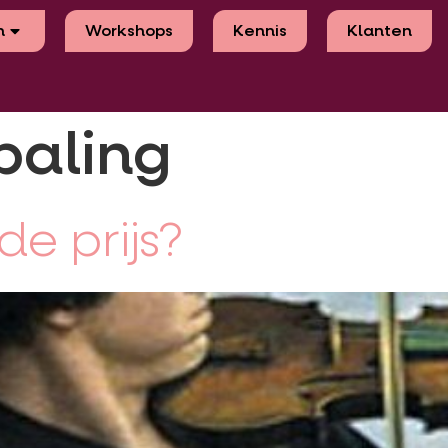
n
Workshops
Kennis
Klanten
paling
e prijs?