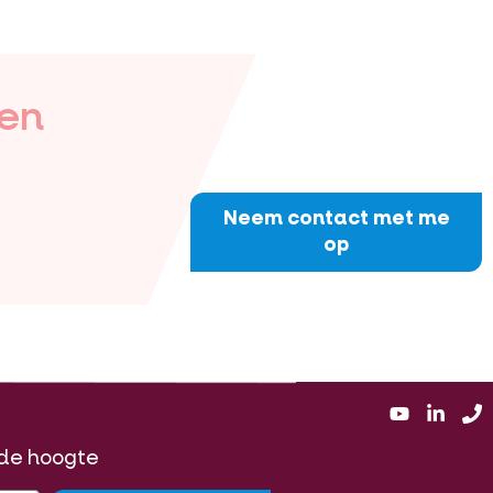
 en
Neem contact met me
op
p de hoogte