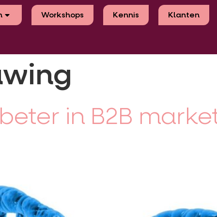
n
Workshops
Kennis
Klanten
uwing
beter in B2B marke