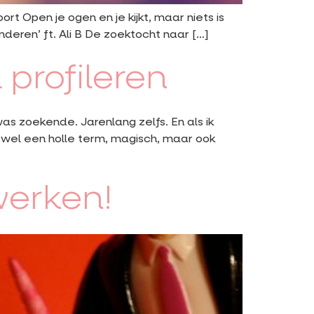
ort Open je ogen en je kijkt, maar niets is
deren’ ft. Ali B De zoektocht naar […]
 profileren
 was zoekende. Jarenlang zelfs. En als ik
jk wel een holle term, magisch, maar ook
werken!