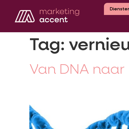
Dienste
Tag:
vernie
Van DNA naar 