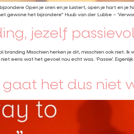
ijzondere Open je oren en je luistert, open je hart en je ho
n het gewone het bijzondere” Huub van der Lubbe – ‘Verwon
ng, jezelf passievol
al branding Misschien herken je dit, misschien ook niet. Ik
ik niet eens wat het gevoel nou echt was. ‘Passie’. Eigenli
 gaat het dus niet 