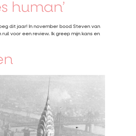
es human’
roeg dit jaar! In november bood Steven van
ruil voor een review. Ik greep mijn kans en
en