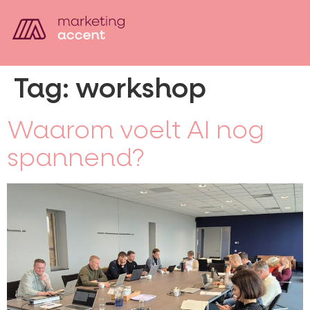
Tag:
workshop
Waarom voelt AI nog
spannend?