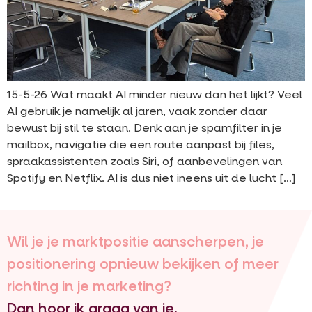
15-5-26 Wat maakt AI minder nieuw dan het lijkt? Veel
AI gebruik je namelijk al jaren, vaak zonder daar
bewust bij stil te staan. Denk aan je spamfilter in je
mailbox, navigatie die een route aanpast bij files,
spraakassistenten zoals Siri, of aanbevelingen van
Spotify en Netflix. AI is dus niet ineens uit de lucht […]
Wil je je marktpositie aanscherpen, je
positionering opnieuw bekijken of meer
richting in je marketing?
Dan hoor ik graag van je.