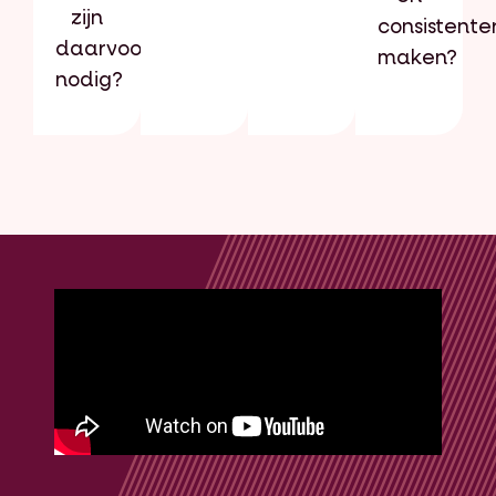
zijn
consistente
daarvoor
maken?
nodig?