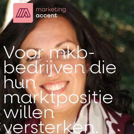
Voor mkb-
bedrijven die
hun
marktpositie
willen
versterken.