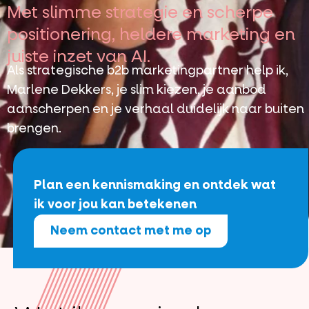
Met slimme strategie en scherpe
positionering, heldere marketing en
juiste inzet van AI.
Als strategische b2b marketingpartner help ik,
Marlene Dekkers, je slim kiezen, je aanbod
aanscherpen en je verhaal duidelijk naar buiten
brengen.
Plan een kennismaking en ontdek wat
ik voor jou kan betekenen
Neem contact met me op