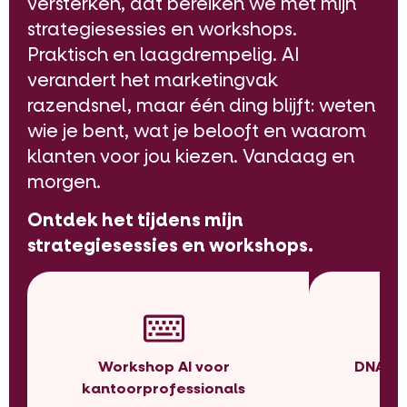
versterken, dat bereiken we met mijn
strategiesessies en workshops.
Praktisch en laagdrempelig. AI
verandert het marketingvak
razendsnel, maar één ding blijft: weten
wie je bent, wat je belooft en waarom
klanten voor jou kiezen. Vandaag en
morgen.
Ontdek het tijdens mijn
strategiesessies en workshops.
Workshop AI voor
DNA se
kantoorprofessionals
p