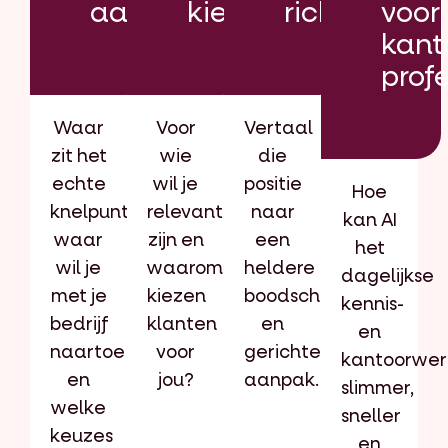
aanscherpen
kiezen
richten
voor
kant
prof
Waar
Voor
Vertaal
zit het
wie
die
echte
wil je
positie
Hoe
knelpunt,
relevant
naar
kan AI
waar
zijn en
een
het
wil je
waarom
heldere
dagelijkse
met je
kiezen
boodschap
kennis-
bedrijf
klanten
en
en
naartoe
voor
gerichte
kantoorwer
en
jou?
aanpak.
slimmer,
welke
sneller
keuzes
en