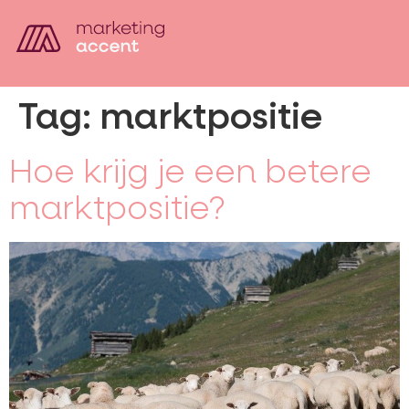
Tag:
marktpositie
Hoe krijg je een betere
marktpositie?